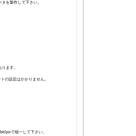
ータを製作して下さい。
あります。
ントの設定はかかりません。
bit/pixで統一して下さい。