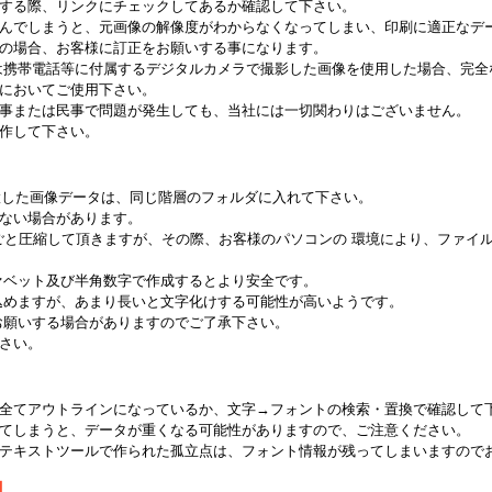
する際、リンクにチェックしてあるか確認して下さい。
んでしまうと、元画像の解像度がわからなくなってしまい、印刷に適正なデ
の場合、お客様に訂正をお願いする事になります。
は携帯電話等に付属するデジタルカメラで撮影した画像を使用した場合、完全
においてご使用下さい。
事または民事で問題が発生しても、当社には一切関わりはございません。
作して下さい。
ータと配置した画像データは、同じ階層のフォルダに入れて下さい。
ない場合があります。
ごと圧縮して頂きますが、その際、お客様のパソコンの 環境により、ファイ
ァベット及び半角数字で作成するとより安全です。
込めますが、あまり長いと文字化けする可能性が高いようです。
お願いする場合がありますのでご了承下さい。
さい。
全てアウトラインになっているか、文字→フォントの検索・置換で確認して
てしまうと、データが重くなる可能性がありますので、ご注意ください。
テキストツールで作られた孤立点は、フォント情報が残ってしまいますので
】