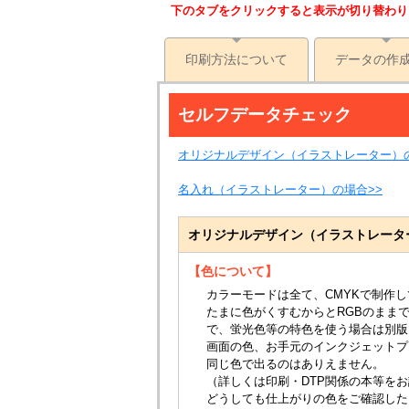
下のタブをクリックすると表示が切り替わり
印刷方法について
データの作
セルフデータチェック
オリジナルデザイン（イラストレーター）の
名入れ（イラストレーター）の場合>>
オリジナルデザイン（イラストレータ
【色について】
カラーモードは全て、CMYKで制作
たまに色がくすむからとRGBのまま
で、蛍光色等の特色を使う場合は別版
画面の色、お手元のインクジェットプ
同じ色で出るのはありえません。
（詳しくは印刷・DTP関係の本等を
どうしても仕上がりの色をご確認した