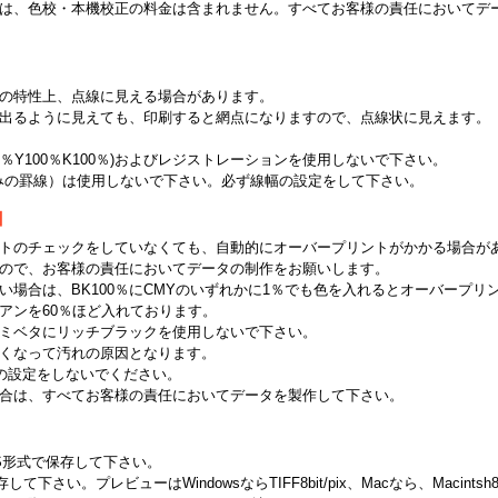
は、色校・本機校正の料金は含まれません。すべてお客様の責任においてデ
の特性上、点線に見える場合があります。
出るように見えても、印刷すると網点になりますので、点線状に見えます。
00％Y100％K100％)およびレジストレーションを使用しないで下さい。
のみの罫線）は使用しないで下さい。必ず線幅の設定をして下さい。
】
リントのチェックをしていなくても、自動的にオーバープリントがかかる場合が
ので、お客様の責任においてデータの制作をお願いします。
い場合は、BK100％にCMYのいずれかに1％でも色を入れるとオーバープリ
アンを60％ほど入れております。
ミベタにリッチブラックを使用しないで下さい。
くなって汚れの原因となります。
トの設定をしないでください。
合は、すべてお客様の責任においてデータを製作して下さい。
てEPS形式で保存して下さい。
さい。プレビューはWindowsならTIFF8bit/pix、Macなら、Macintsh8