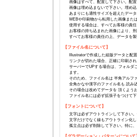
画像はすべて、配置して下さい。配置
画像は埋め込まないで下さい。埋め込
あまりにも適性サイズを超えたデータ
WEBや印刷物から転用した画像また
使用する場合は、すべてお客様の責任
お客様の持ち込まれた画像により、刑
すべてお客様の責任の上、データを製
【ファイル名について】
Illustratorで作成した組版デ
リンクが切れた場合、正確に印刷され
サーバーでUPする場合は、フォルダ
ます。
そのため、ファイル名は 半角アルフ
全角かなや漢字のファイル名も 読み
その場合は改めてデータを 頂くよう
ファイル名には必ず拡張子をつけて下
【フォントについて】
文字は必ずアウトラインして下さい。
文字だけでなく線もアウトライン化し
孤立点は必ず削除して下さい。特に、
【グラデーション・パターンについて