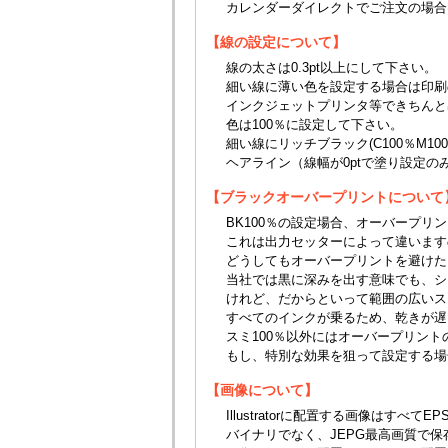
カレンダーダイレクトでご注文の場合
【線の設定について】
線の太さは0.3pt以上にして下さい。
細い線に薄い色を設定する場合は印刷
インクジェットプリンタ等できちんと
色は100％に設定して下さい。
細い線にリッチブラック(C100％M1
ヘアライン（線幅が0ptで塗り設定
【ブラックオーバープリントについて
BK100％の設定場合、オーバープ
これは出力セッターによって違います
どうしてもオーバープリントを避けた
当社では黒に深みを出す意味でも、シ
けれど、だからといって範囲の広いス
すべてのインクが乗るため、乾きが遅
スミ100％以外にはオーバープリン
もし、特別な効果を狙って設定する場
【画像について】
Illustratorに配置する画像はすべ
バイナリでなく、JEPG最高画質で保存して下