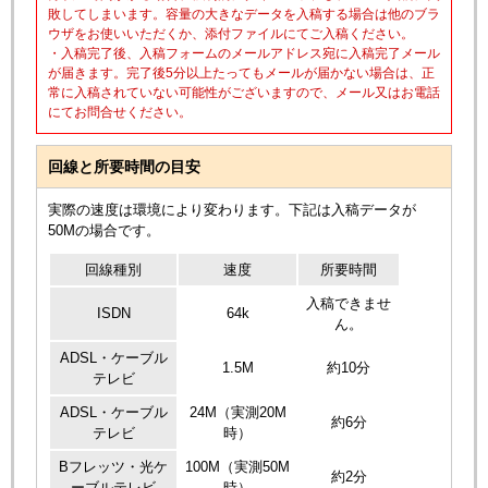
敗してしまいます。容量の大きなデータを入稿する場合は他のブラ
ウザをお使いいただくか、添付ファイルにてご入稿ください。
・入稿完了後、入稿フォームのメールアドレス宛に入稿完了メール
が届きます。完了後5分以上たってもメールが届かない場合は、正
常に入稿されていない可能性がございますので、メール又はお電話
にてお問合せください。
回線と所要時間の目安
実際の速度は環境により変わります。下記は入稿データが
50Mの場合です。
回線種別
速度
所要時間
入稿できませ
ISDN
64k
ん。
ADSL・ケーブル
1.5M
約10分
テレビ
ADSL・ケーブル
24M（実測20M
約6分
テレビ
時）
Bフレッツ・光ケ
100M（実測50M
約2分
ーブルテレビ
時）