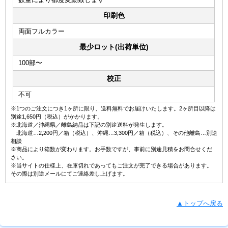
印刷色
両面フルカラー
最少ロット(出荷単位)
100部〜
校正
不可
※1つのご注文につき1ヶ所に限り、送料無料でお届けいたします。2ヶ所目以降は
別途1,650円（税込）がかかります。
※北海道／沖縄県／離島納品は下記の別途送料が発生します。
北海道…2,200円／箱（税込）、沖縄…3,300円／箱（税込）、その他離島…別途
相談
※商品により箱数が変わります。お手数ですが、事前に別途見積をお問合せくだ
さい。
※当サイトの仕様上、在庫切れであってもご注文が完了できる場合があります。
その際は別途メールにてご連絡差し上げます。
▲トップへ戻る