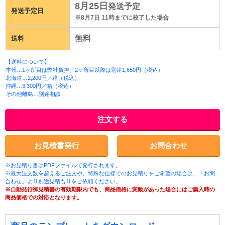
8月25日
発送予定
発送予定日
※8月7日 11時までに校了した場合
無料
送料
【送料について】
本州…1ヶ所目は弊社負担、2ヶ所目以降は別途1,650円（税込）
北海道…2,200円／箱（税込）
沖縄…3,300円／箱（税込）
その他離島…別途相談
注文する
お見積書発行
お問合わせ
※お見積り書はPDFファイルで発行されます。
※最大注文数を超えるご注文や、特殊な仕様でのお見積りをご希望の場合は、「お問
合わせ」より別途見積もりをご依頼ください。
※自動発行御見積書の有効期限内でも、商品価格に変動があった場合にはご購入時の
商品価格での対応となります。