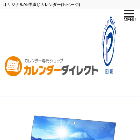
オリジナルA5中綴じカレンダー(16ページ)
toggle
naviga
MENU