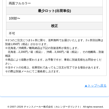
両面フルカラー
最少ロット(出荷単位)
100部〜
校正
不可
※1つのご注文につき1ヶ所に限り、送料無料でお届けいたします。2ヶ所目以降は
別途1,650円（税込）がかかります。
※北海道／沖縄県／離島納品は下記の別途送料が発生します。
北海道…2,200円／箱（税込）、沖縄…3,300円／箱（税込）、その他離島…別途
相談
※商品により箱数が変わります。お手数ですが、事前に別途見積をお問合せくだ
さい。
※当サイトの仕様上、在庫切れであってもご注文が完了できる場合があります。
その際は別途メールにてご連絡差し上げます。
▲トップへ戻る
© 2007–2026 チャンスメーカー株式会社（カレンダーダイレクト） All rights reserved.