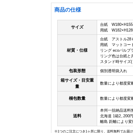
商品の仕様
台紙 W180×H155
サイズ
用紙 W182×H12
台紙 アストル28
用紙 マットコート1
材質・仕様
リング ecoパルプ
リング色は台紙と
スタンド時サイズ(リン
包装形態
個別透明袋入れ
箱サイズ・目安重
数量により都度変
量
梱包数量
数量により都度変
本州一括納品送料
送料
北海道 1箱2,.200
離島 距離により変
※1つのご注文につき1ヶ所に限り、送料無料でお届け