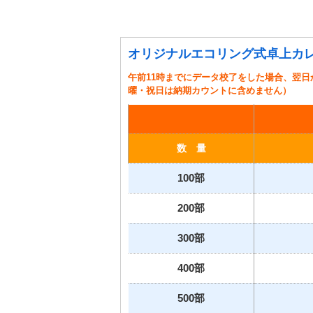
オリジナルエコリング式卓上カレ
午前11時までにデータ校了をした場合、翌日
曜・祝日は納期カウントに含めません）
数 量
100部
200部
300部
400部
500部