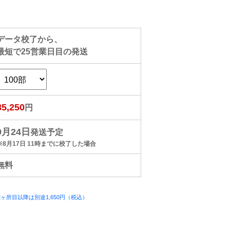
データ校了から、
最短で
25
営業日目の発送
85,250
円
9月24日
発送予定
※8月17日 11時までに校了した場合
無料
ヶ所目以降は別途1,650円（税込）
）