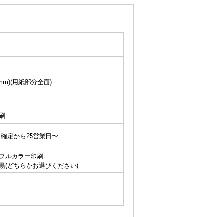
(mm)(用紙部分全面)
刷
文確定から25営業日〜
フルカラー印刷
黒(どちらかお選びください)