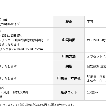
(mm)
校正
不可
8(mm)B6サイズ
ｋ
35ｋ/13枚綴り
印刷範囲
ラリング 3山×2箇所(主原料/紙) ※
W182×H128
共通になります
グ含) W182×H156×D75mm
印刷方法
オフセット印
納期
動いたします
目安納期:注
印刷色 両面
印刷色・本体色
動いたします
本体色 白・
無料
最少ロット
円・沖縄 1箱3,300円
100部〜
動
いたします。2ヶ所目以降は別途1,650円（税込）がかかります。