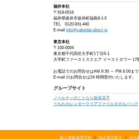
福井本社
〒919-0516
福井県坂井市坂井町福島8-1-5
TEL 0120-931-440
E-mail
info@calendar-direct.jp
東京本社
〒100-0004
東京都千代田区大手町1丁目5-1
大手町ファーストスクエア イーストタワー 17
お電話でのお問合せはAM.9:30 ～ PM.6:0
E-mail のお問合せは24 時間受付いたします。
グループサイト
ノベルティのことなら販促花子
うちわ
カレンダー
クリアファイル
タオル
バッグ
個人情報保護方針
｜
特定商法取引
｜
会社