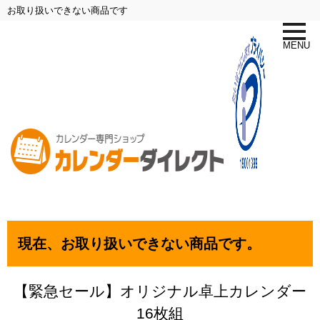
お取り扱いできない商品です
toggle
naviga
MENU
現在、お取り扱いできない商品です。
【緊急セール】オリジナル卓上カレンダー
16枚組