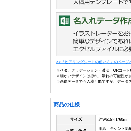
>>『ヒアリングシートの使い方』のページ
※ベタ、グラデーション・濃淡、QRコード
※細かいデザインは掠れ、潰れの可能性が
※画像データでも入稿可能ですが、データ
商品の仕様
サイズ
約W515×H760mm
用紙 全ケント紙65k
材質・仕様