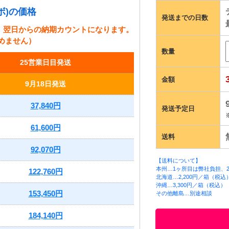
ボ)の価格
発送までの日数
、翌日からの納期カウントになります。
めません）
数量
25営業日目発送
金額
9月18日発送
37,840円
発送予定日
61,600円
送料
92,070円
【送料について】
本州…1ヶ所目は弊社負担、2
122,760円
北海道…2,200円／箱（税込
沖縄…3,300円／箱（税込）
153,450円
その他離島…別途相談
184,140円