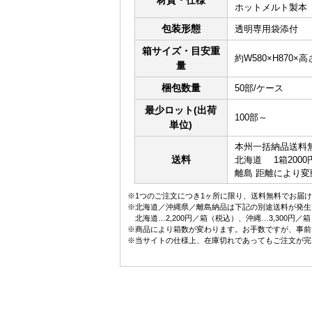
ホットメルト製本
包装形態
透明専用袋添付
箱サイズ・目安重
約W580×H870×高さ
量
梱包数量
50部/ケース
最少ロット(出荷
100部～
単位)
本州一括納品送料
送料
北海道 1箱2000
離島 距離により変
※1つのご注文につき1ヶ所に限り、送料無料でお届け
※北海道／沖縄県／離島納品は下記の別途送料が発生
北海道…2,200円／箱（税込）、沖縄…3,300円
※商品により箱数が変わります。お手数ですが、事前
※当サイトの仕様上、在庫切れであってもご注文が完