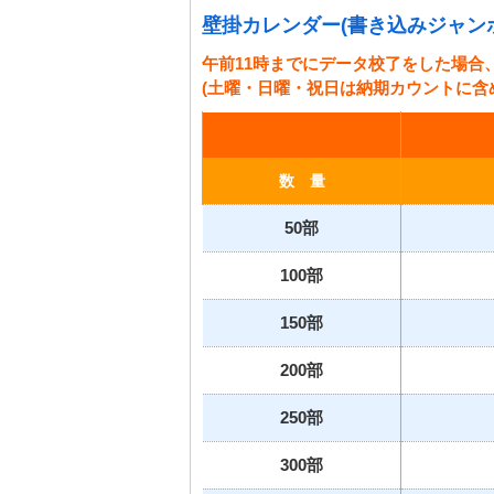
壁掛カレンダー(書き込みジャン
午前11時までにデータ校了をした場合
(土曜・日曜・祝日は納期カウントに含
数 量
50部
100部
150部
200部
250部
300部