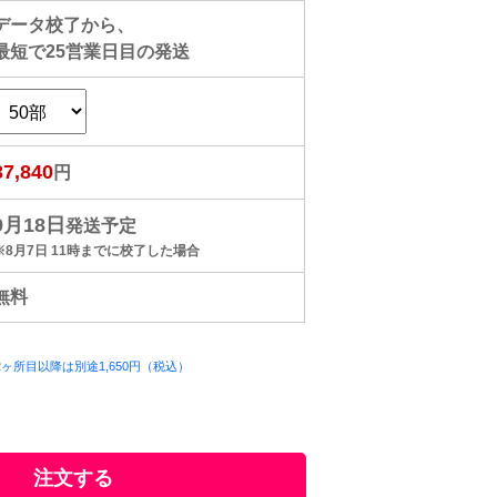
データ校了から、
最短で
25
営業日目の発送
37,840
円
9月18日
発送予定
※8月7日 11時までに校了した場合
無料
ヶ所目以降は別途1,650円（税込）
）
注文する