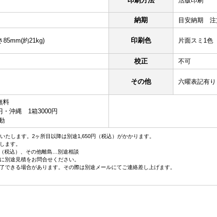
活版印刷
納期
目安納期 注
印刷色
85mm(約21kg)
片面スミ1色
校正
不可
その他
六曜表記有り
無料
円・沖縄 1箱3000円
動
いたします。2ヶ所目以降は別途1,650円（税込）がかかります。
します。
／箱（税込）、その他離島…別途相談
に別途見積をお問合せください。
了できる場合があります。その際は別途メールにてご連絡差し上げます。