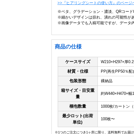
>>『ヒアリングシートの使い方』のページ
※ベタ、グラデーション・濃淡、QRコード
※細かいデザインは掠れ、潰れの可能性が
※画像データでも入稿可能ですが、データ
商品の仕様
ケースサイズ
W210×H297×厚0.
材質・仕様
PP(再生PP50％配
包装形態
裸納品
箱サイズ・目安重
約W440×H470×幅18
量
梱包数量
1000枚/カートン
最少ロット(出荷
100枚〜
単位)
※1つのご注文につき1ヶ所に限り、送料無料でお届け