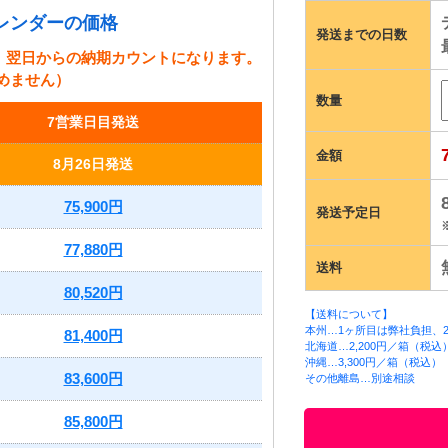
レンダーの価格
発送までの日数
、翌日からの納期カウントになります。
めません）
数量
7営業日目発送
金額
8月26日発送
75,900円
発送予定日
77,880円
送料
80,520円
【送料について】
本州…1ヶ所目は弊社負担、2
81,400円
北海道…2,200円／箱（税込
沖縄…3,300円／箱（税込）
83,600円
その他離島…別途相談
85,800円