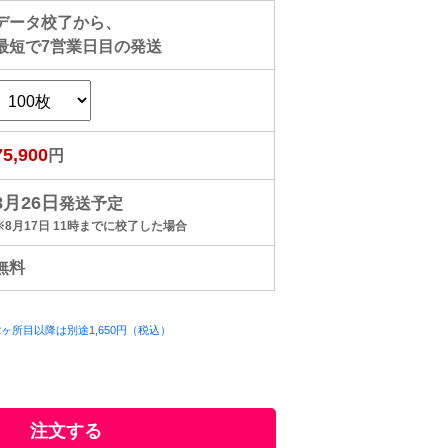
データ校了から、
最短で
7
営業日目の発送
75,900
円
8月26日
発送予定
※8月17日 11時までに校了した場合
無料
ヶ所目以降は別途1,650円（税込）
）
注文する