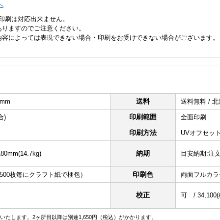
へ
印刷は対応出来ません。
ありますのでご注意ください。
内容によっては表現できない場合・印刷をお受けできない場合がございます。
送料
2mm
送料無料 /
印刷範囲
合)
全面印刷
印刷方法
UVオフセッ
納期
0mm(14.7kg)
目安納期:注
印刷色
（500枚毎にクラフト紙で梱包）
両面フルカラ
校正
可 / 34,10
いたします。2ヶ所目以降は別途1,650円（税込）がかかります。