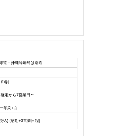
 北海道・沖縄等離島は別途
ト印刷
文確定から7営業日〜
ー印刷+白
0(税込) (納期+3営業日程)