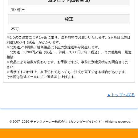
最少ロット(出荷単位)
100部〜
校正
不可
※1つのご注文につき1ヶ所に限り、送料無料でお届けいたします。2ヶ所目以降は
別途1,650円（税込）がかかります。
※北海道／沖縄県／離島納品は下記の別途送料が発生します。
北海道…2,200円／箱（税込）、沖縄…3,300円／箱（税込）、その他離島…別途
相談
※商品により箱数が変わります。お手数ですが、事前に別途見積をお問合せくだ
さい。
※当サイトの仕様上、在庫切れであってもご注文が完了できる場合があります。
その際は別途メールにてご連絡差し上げます。
▲トップへ戻る
© 2007–2026 チャンスメーカー株式会社（カレンダーダイレクト） All rights reserved.