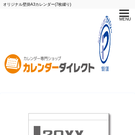
オリジナル壁掛A3カレンダー(7枚綴り)
toggle
naviga
MENU