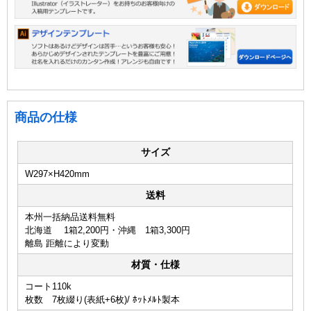
商品の仕様
サイズ
W297×H420mm
送料
本州一括納品送料無料
北海道 1箱2,200円・沖縄 1箱3,300円
離島 距離により変動
材質・仕様
コート110k
枚数 7枚綴り(表紙+6枚)/ ﾎｯﾄﾒﾙﾄ製本