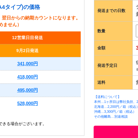
4タイプ)の価格
発送までの日数
、翌日からの納期カウントになります。
めません）
数量
12営業日目発送
金額
9月2日発送
341,000円
発送予定日
418,000円
送料
495,000円
【送料について】
本州…1ヶ所目は弊社負担、2
528,000円
北海道…2,200円／箱（税込
沖縄…3,300円／箱（税込）
その他離島…別途相談
できる場合がございます。