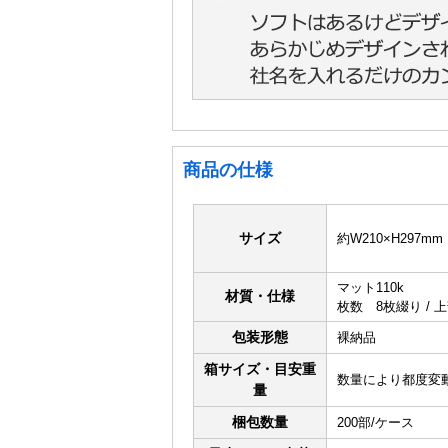
商品の仕様
サイズ
約W210×H297mm
マット110k
材質・仕様
枚数 8枚綴り / 
包装形態
裸納品
箱サイズ・目安重
数量により都度変
量
梱包数量
200部/ケース