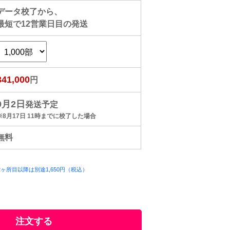
データ校了から、
最短で
12
営業日目の発送
341,000
円
9月2日
発送予定
※8月17日 11時までに校了した場合
無料
ヶ所目以降は別途1,650円（税込）
）
注文する