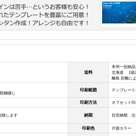
本州一括納品
送料
北海道 1箱2,
離島 距離に
印刷範囲
テンプレート
上部糊綴じ
印刷方法
オフセット印
納期
動致します
目安納期 注
印刷色
片面カラー