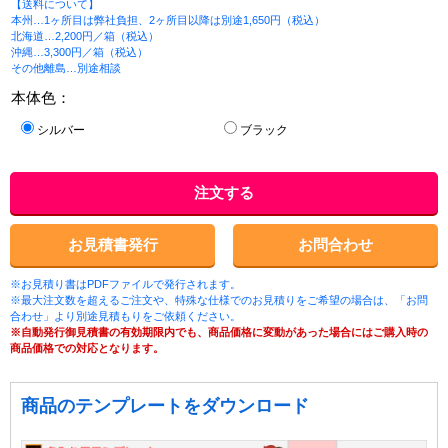
【送料について】
本州…1ヶ所目は弊社負担、2ヶ所目以降は別途1,650円（税込）
北海道…2,200円／箱（税込）
沖縄…3,300円／箱（税込）
その他離島…別途相談
本体色：
シルバー
ブラック
注文する
お見積書発行
お問合わせ
※お見積り書はPDFファイルで発行されます。
※最大注文数を超えるご注文や、特殊な仕様でのお見積りをご希望の場合は、「お問
合わせ」より別途見積もりをご依頼ください。
※自動発行御見積書の有効期限内でも、商品価格に変動があった場合にはご購入時の
商品価格での対応となります。
商品のテンプレートをダウンロード