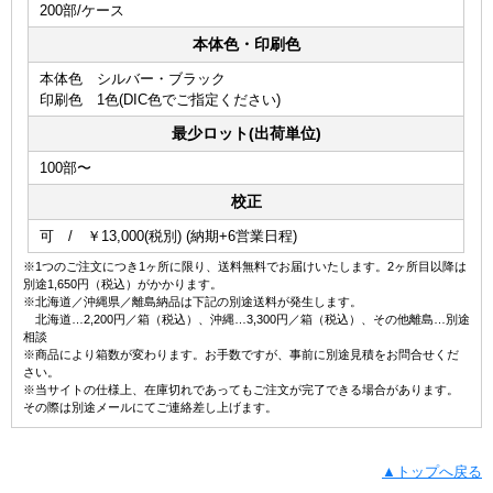
200部/ケース
本体色・印刷色
本体色 シルバー・ブラック
印刷色 1色(DIC色でご指定ください)
最少ロット(出荷単位)
100部〜
校正
可 / ￥13,000(税別) (納期+6営業日程)
※1つのご注文につき1ヶ所に限り、送料無料でお届けいたします。2ヶ所目以降は
別途1,650円（税込）がかかります。
※北海道／沖縄県／離島納品は下記の別途送料が発生します。
北海道…2,200円／箱（税込）、沖縄…3,300円／箱（税込）、その他離島…別途
相談
※商品により箱数が変わります。お手数ですが、事前に別途見積をお問合せくだ
さい。
※当サイトの仕様上、在庫切れであってもご注文が完了できる場合があります。
その際は別途メールにてご連絡差し上げます。
▲トップへ戻る