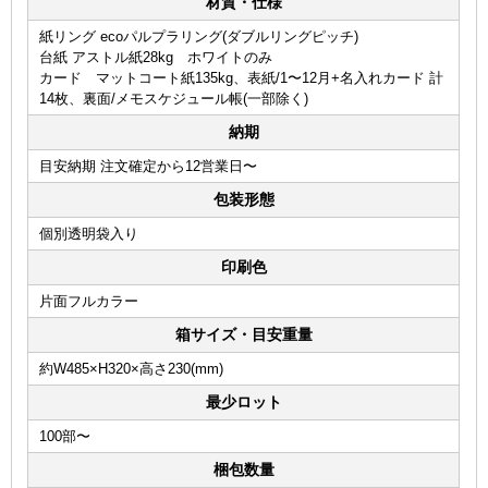
材質・仕様
紙リング ecoパルプラリング(ダブルリングピッチ)
台紙 アストル紙28kg ホワイトのみ
カード マットコート紙135kg、表紙/1〜12月+名入れカード 計
14枚、裏面/メモスケジュール帳(一部除く)
納期
目安納期 注文確定から12営業日〜
包装形態
個別透明袋入り
印刷色
片面フルカラー
箱サイズ・目安重量
約W485×H320×高さ230(mm)
最少ロット
100部〜
梱包数量