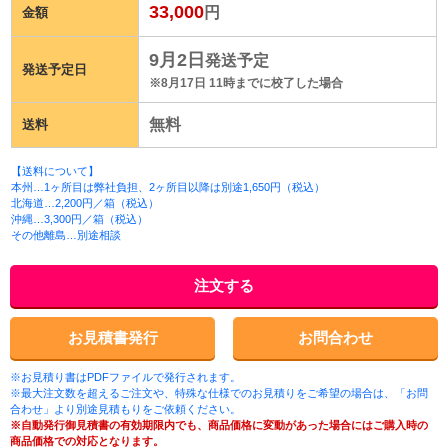
33,000
円
金額
9月2日
発送予定
発送予定日
※8月17日 11時までに校了した場合
無料
送料
【送料について】
本州…1ヶ所目は弊社負担、2ヶ所目以降は別途1,650円（税込）
北海道…2,200円／箱（税込）
沖縄…3,300円／箱（税込）
その他離島…別途相談
注文する
お見積書発行
お問合わせ
※お見積り書はPDFファイルで発行されます。
※最大注文数を超えるご注文や、特殊な仕様でのお見積りをご希望の場合は、「お問
合わせ」より別途見積もりをご依頼ください。
※自動発行御見積書の有効期限内でも、商品価格に変動があった場合にはご購入時の
商品価格での対応となります。