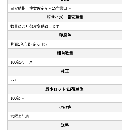
目安納期 注文確定から15営業日〜
箱サイズ・目安重量
数量により都度変動致します
印刷色
片面1色印刷(金 or 銀)
梱包数量
100部/ケース
校正
不可
最少ロット(出荷単位)
100部〜
その他
六曜表記有
送料