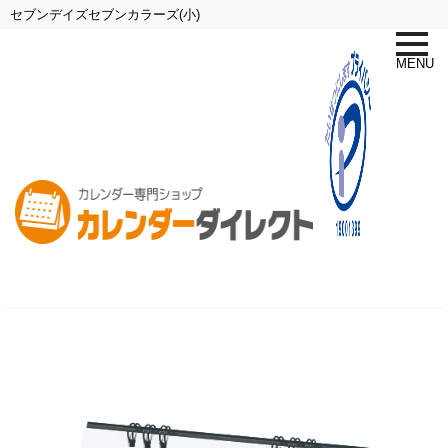
セブンデイズセブンカラーズ(小)
toggle
naviga
MENU