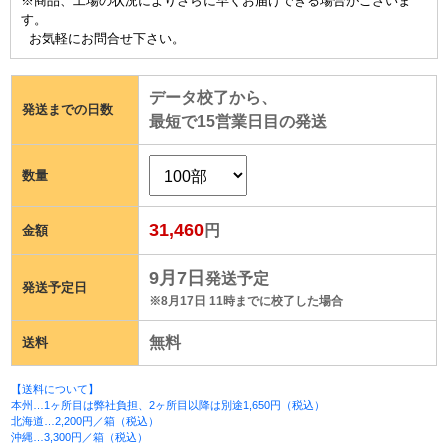
※商品、工場の状況によりさらに早くお届けできる場合がございま
す。
お気軽にお問合せ下さい。
データ校了から、
発送までの日数
最短で
15
営業日目の発送
数量
31,460
円
金額
9月7日
発送予定
発送予定日
※8月17日 11時までに校了した場合
無料
送料
【送料について】
本州…1ヶ所目は弊社負担、2ヶ所目以降は別途1,650円（税込）
北海道…2,200円／箱（税込）
沖縄…3,300円／箱（税込）