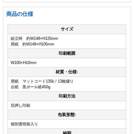
商品の仕様
サイズ
組立時 約W148×H125mm
用紙 約W148×H105mm
印刷範囲
W100×H10mm
材質・仕様:
用紙 マットコート135k / 13枚綴り
台紙 黒ボール紙450g
印刷方法
箔押し印刷
包装形態:
個別透明袋入り
納期