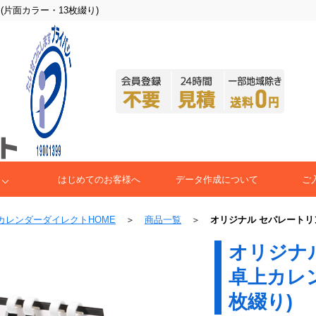
片面カラー・13枚綴り)
はじめてのお客様へ
データ作成について
ご
カレンダーダイレクトHOME
＞
商品一覧
＞
オリジナル セパレートリ
オリジナ
卓上カレン
枚綴り)