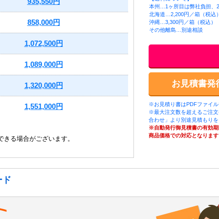
935,550円
本州…1ヶ所目は弊社負担、2
北海道…2,200円／箱（税込
858,000円
沖縄…3,300円／箱（税込）
その他離島…別途相談
1,072,500円
1,089,000円
お見積書発
1,320,000円
※お見積り書はPDFファイ
1,551,000円
※最大注文数を超えるご注文
合わせ」より別途見積もりを
※自動発行御見積書の有効期
商品価格での対応となります
できる場合がございます。
ード