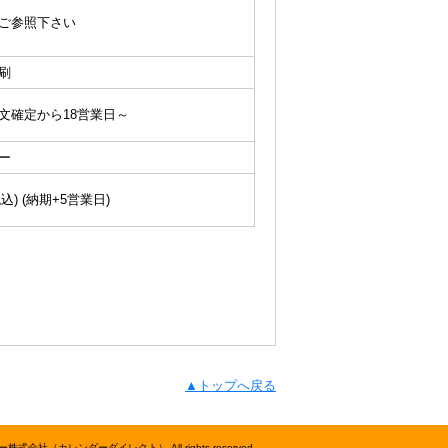
ご参照下さい
刷
文確定から18営業日～
ー
(税込) (納期+5営業日)
▲トップへ戻る
株式会社（カレンダーダイレクト） All rights reserved.