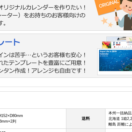
本州一括納品
152×D80mm
送料
北海道 1箱2,
8mm×2列
離島 距離に