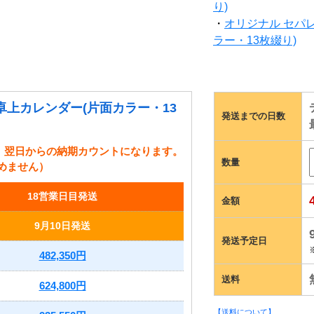
り)
・
オリジナル セパ
ラー・13枚綴り)
卓上カレンダー(片面カラー・13
発送までの日数
、翌日からの納期カウントになります。
数量
めません）
18営業日目発送
金額
9月10日発送
発送予定日
482,350円
送料
624,800円
【送料について】