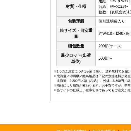
用紙 ｲﾝﾍﾟﾘｱﾙﾏｯﾄ
材質・仕様
台紙 ｸﾘｰﾝｴｺｶﾗｰ
枚数 (表紙含め)1
包装形態
個別透明袋入り
箱サイズ・目安重
約W410×H240×高さ
量
梱包数量
200部/ケース
最少ロット(出荷
500部〜
単位)
※1つのご注文につき1ヶ所に限り、送料無料でお届け
※北海道／沖縄県／離島納品は下記の別途送料が発生
北海道…2,200円／箱（税込）、沖縄…3,300円
※商品により箱数が変わります。お手数ですが、事前
※当サイトの仕様上、在庫切れであってもご注文が完