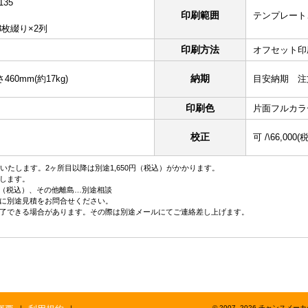
135
印刷範囲
テンプレート
3枚綴り×2列
印刷方法
オフセット印
納期
460mm(約17kg)
目安納期 注
印刷色
片面フルカラ
校正
可 /\66,000
いたします。2ヶ所目以降は別途1,650円（税込）がかかります。
します。
／箱（税込）、その他離島…別途相談
に別途見積をお問合せください。
了できる場合があります。その際は別途メールにてご連絡差し上げます。
© 2007–2026 チャンスメーカー