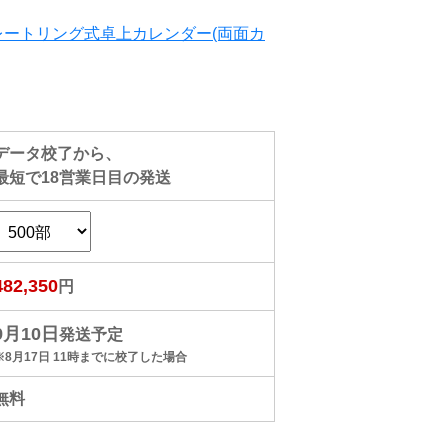
レートリング式卓上カレンダー(両面カ
データ校了から、
最短で
18
営業日目の発送
482,350
円
9月10日
発送予定
※8月17日 11時までに校了した場合
無料