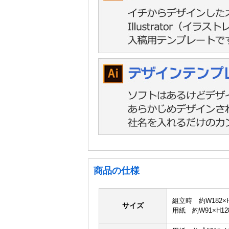
商品の仕様
組立時 約W182×H
サイズ
用紙 約W91×H12