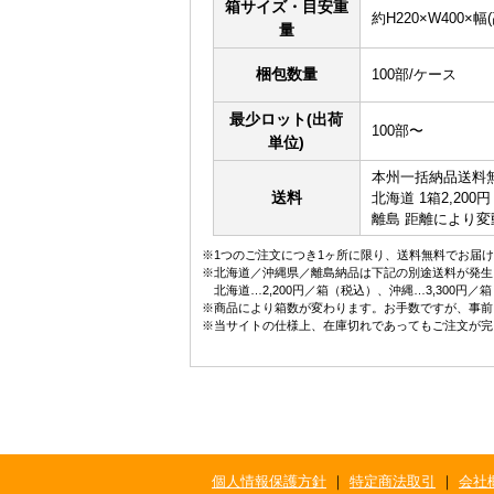
箱サイズ・目安重
約H220×W400×幅(
量
梱包数量
100部/ケース
最少ロット(出荷
100部〜
単位)
本州一括納品送料
送料
北海道 1箱2,200
離島 距離により変
※1つのご注文につき1ヶ所に限り、送料無料でお届け
※北海道／沖縄県／離島納品は下記の別途送料が発生
北海道…2,200円／箱（税込）、沖縄…3,300円
※商品により箱数が変わります。お手数ですが、事前
※当サイトの仕様上、在庫切れであってもご注文が完
個人情報保護方針
｜
特定商法取引
｜
会社