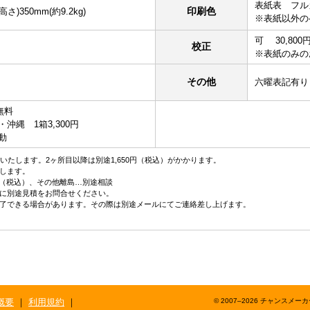
表紙表 フル
印刷色
高さ)350mm(約9.2kg)
※表紙以外の
可 30,800
校正
※表紙のみの
その他
六曜表記有り
無料
円・沖縄 1箱3,300円
動
いたします。2ヶ所目以降は別途1,650円（税込）がかかります。
します。
／箱（税込）、その他離島…別途相談
に別途見積をお問合せください。
了できる場合があります。その際は別途メールにてご連絡差し上げます。
概要
｜
利用規約
｜
© 2007–2026 チャンスメーカー