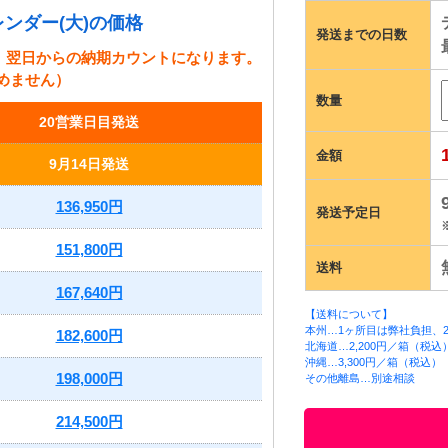
ンダー(大)の価格
発送までの日数
、翌日からの納期カウントになります。
めません）
数量
20営業日目発送
金額
9月14日発送
136,950円
発送予定日
151,800円
送料
167,640円
【送料について】
本州…1ヶ所目は弊社負担、2
182,600円
北海道…2,200円／箱（税込
沖縄…3,300円／箱（税込）
198,000円
その他離島…別途相談
214,500円