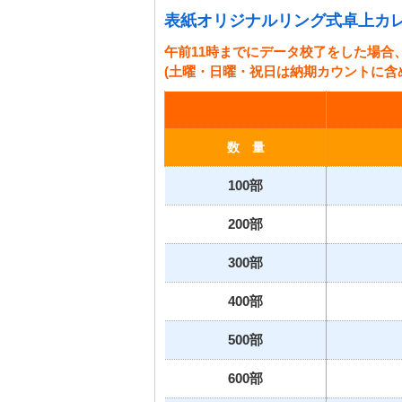
表紙オリジナルリング式卓上カレ
午前11時までにデータ校了をした場合
(土曜・日曜・祝日は納期カウントに含
数 量
100部
200部
300部
400部
500部
600部