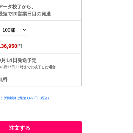
データ校了から、
最短で
20
営業日目の発送
136,950
円
9月14日
発送予定
※8月17日 11時までに校了した場合
無料
ヶ所目以降は別途1,650円（税込）
）
注文する