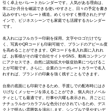
引く卓上セパレートカレンダーです。人気がある理由は、
常に2か月分を確認できる使いやすさと、日々の予定を書き
込みやすいセパレート構造。めくりやすく整理されたデザ
インで、ビジネスシーンでも家庭でも活躍するカレンダー
です。
名入れにはフルカラー印刷を採用。文字やロゴだけでな
く、写真やQRコードも印刷可能で、ブランドのアピール度
を高めることができます。QRコードを名入れ面に入れれ
ば、お客様がその場で自社サイトやSNS、動画コンテンツ
にアクセスでき、自然に認知拡大や販促効果につなげるこ
とが可能です。さらに、企業のコーポレートカラーで名入
れすれば、ブランドの印象を強く残すこともできます。
台座の底面にも印刷できるため、手渡しでの配布時にはさ
りげなくメッセージを添えることができ、個人向けノベル
ティとしても最適です。行事や六曜も表示され、月ごとに
ナチュラルかつカラフルな色分けがされているため、デス
ク上で明るい雰囲気を演出します。シンプルで見やすいデ