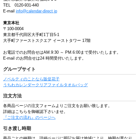
TEL 0120-931-440
E-mail
info@calendar-direct.jp
東京本社
〒100-0004
東京都千代田区大手町1丁目5-1
大手町ファーストスクエア イーストタワー 17階
お電話でのお問合せはAM.9:30 ～ PM.6:00まで受付いたします。
E-mail のお問合せは24 時間受付いたします。
グループサイト
ノベルティのことなら販促花子
うちわ
カレンダー
クリアファイル
タオル
バッグ
注文方法
各商品ページの注文フォームよりご注文をお願い致します。
詳細はこちらを御確認下さいませ。
『ご注文の流れ』のページへ
引き渡し時期
商品ごとの納期は、詳細ページに明記お届け地域により、納期が異なり