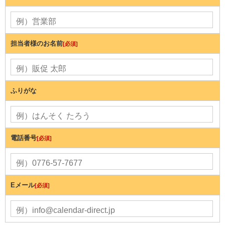
担当者様のお名前
[必須]
ふりがな
電話番号
[必須]
Eメール
[必須]